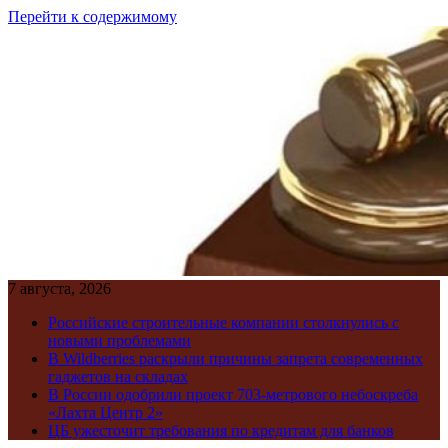
Перейти к содержимому
7 августа, 2026
Российские строительные компании столкнулись с
новыми проблемами
В Wildberries раскрыли причины запрета современных
гаджетов на складах
В России одобрили проект 703-метрового небоскреба
«Лахта Центр 2»
ЦБ ужесточит требования по кредитам для банков