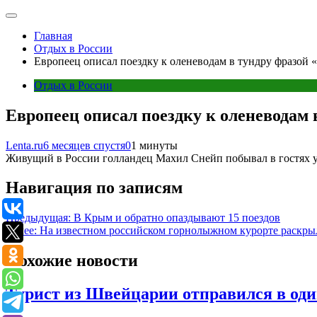
Главная
Отдых в России
Европеец описал поездку к оленеводам в тундру фразой «
Отдых в России
Европеец описал поездку к оленеводам 
Lenta.ru
6 месяцев спустя
0
1 минуты
Живущий в России голландец Махил Снейп побывал в гостях у
Навигация по записям
Предыдущая:
В Крым и обратно опаздывают 15 поездов
Далее:
На известном российском горнолыжном курорте раскры
Похожие новости
Турист из Швейцарии отправился в од