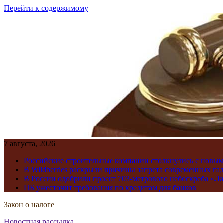
Перейти к содержимому
7 августа, 2026
Российские строительные компании столкнулись с новы
В Wildberries раскрыли причины запрета современных га
В России одобрили проект 703-метрового небоскреба «Ла
ЦБ ужесточит требования по кредитам для банков
Закон о налоге
Новостная рассылка