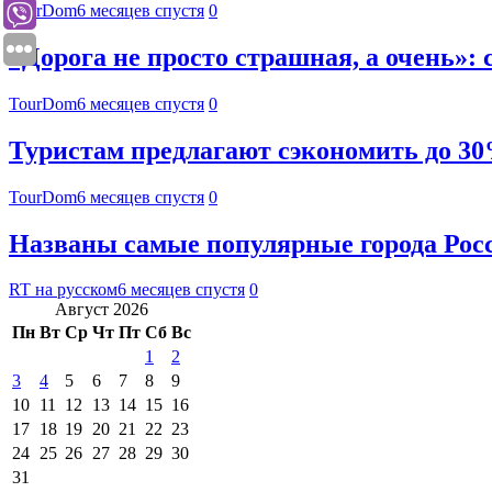
TourDom
6 месяцев спустя
0
«Дорога не просто страшная, а очень»: 
TourDom
6 месяцев спустя
0
Туристам предлагают сэкономить до 30
TourDom
6 месяцев спустя
0
Названы самые популярные города Росс
RT на русском
6 месяцев спустя
0
Август 2026
Пн
Вт
Ср
Чт
Пт
Сб
Вс
1
2
3
4
5
6
7
8
9
10
11
12
13
14
15
16
17
18
19
20
21
22
23
24
25
26
27
28
29
30
31