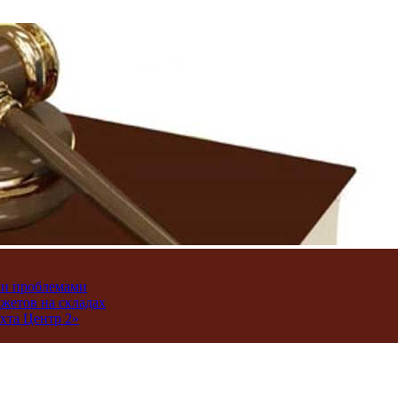
ми проблемами
джетов на складах
хта Центр 2»