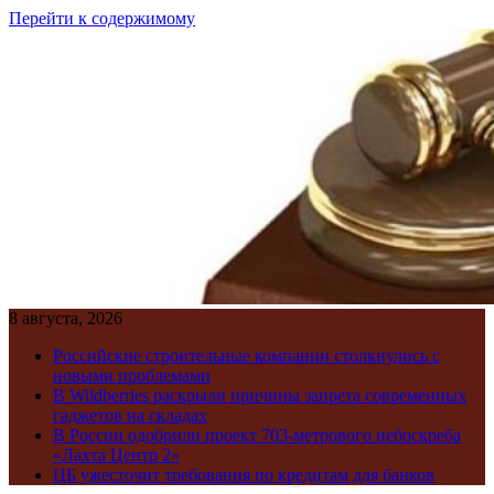
Перейти к содержимому
8 августа, 2026
Российские строительные компании столкнулись с
новыми проблемами
В Wildberries раскрыли причины запрета современных
гаджетов на складах
В России одобрили проект 703-метрового небоскреба
«Лахта Центр 2»
ЦБ ужесточит требования по кредитам для банков