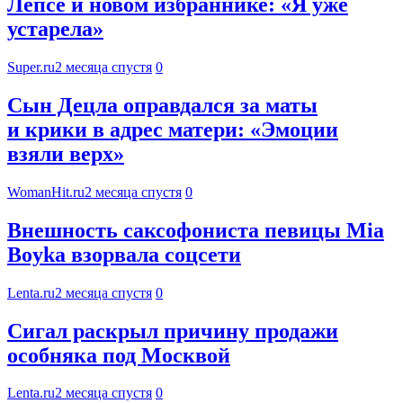
Лепсе и новом избраннике: «Я уже
устарела»
Super.ru
2 месяца спустя
0
Сын Децла оправдался за маты
и крики в адрес матери: «Эмоции
взяли верх»
WomanHit.ru
2 месяца спустя
0
Внешность саксофониста певицы Mia
Boyka взорвала соцсети
Lenta.ru
2 месяца спустя
0
Сигал раскрыл причину продажи
особняка под Москвой
Lenta.ru
2 месяца спустя
0