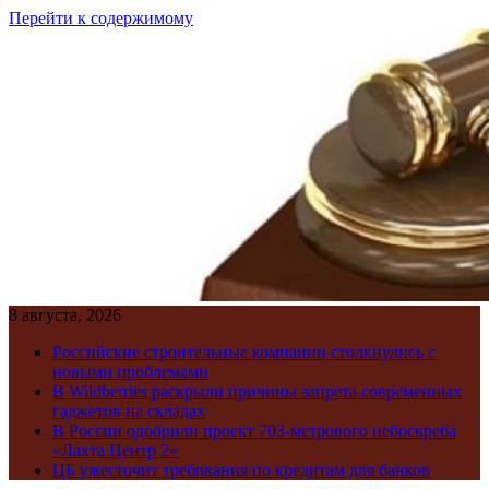
Перейти к содержимому
8 августа, 2026
Российские строительные компании столкнулись с
новыми проблемами
В Wildberries раскрыли причины запрета современных
гаджетов на складах
В России одобрили проект 703-метрового небоскреба
«Лахта Центр 2»
ЦБ ужесточит требования по кредитам для банков