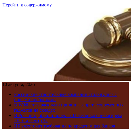
Перейти к содержимому
10 августа, 2026
Российские строительные компании столкнулись с
новыми проблемами
В Wildberries раскрыли причины запрета современных
гаджетов на складах
В России одобрили проект 703-метрового небоскреба
«Лахта Центр 2»
ЦБ ужесточит требования по кредитам для банков