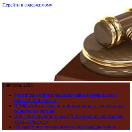
Перейти к содержимому
9 августа, 2026
Российские строительные компании столкнулись с
новыми проблемами
В Wildberries раскрыли причины запрета современных
гаджетов на складах
В России одобрили проект 703-метрового небоскреба
«Лахта Центр 2»
ЦБ ужесточит требования по кредитам для банков