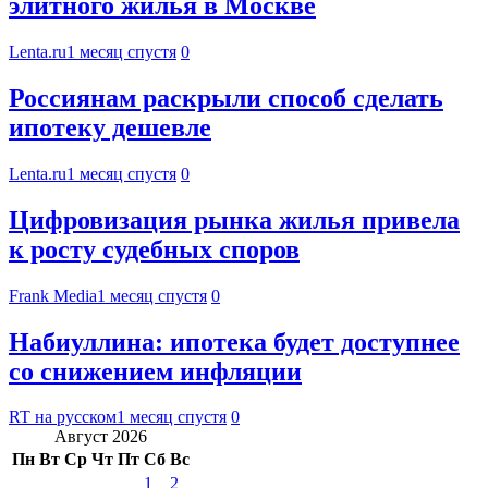
элитного жилья в Москве
Lenta.ru
1 месяц спустя
0
Россиянам раскрыли способ сделать
ипотеку дешевле
Lenta.ru
1 месяц спустя
0
Цифровизация рынка жилья привела
к росту судебных споров
Frank Media
1 месяц спустя
0
Набиуллина: ипотека будет доступнее
со снижением инфляции
RT на русском
1 месяц спустя
0
Август 2026
Пн
Вт
Ср
Чт
Пт
Сб
Вс
1
2