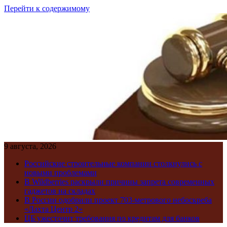
Перейти к содержимому
9 августа, 2026
Российские строительные компании столкнулись с
новыми проблемами
В Wildberries раскрыли причины запрета современных
гаджетов на складах
В России одобрили проект 703-метрового небоскреба
«Лахта Центр 2»
ЦБ ужесточит требования по кредитам для банков