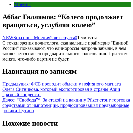
Мнения
Аббас Галлямов: “Колесо продолжает
вращаться, углубляя колею”
NEWSru.com :: Мнения
5 лет спустя
0
1 минуты
С точки зрения политолога, скандальные праймериз "Единой
России" показывают, что единороссы напрочь забыли, в чем
заключается смысл предварительного голосования. При этом
менять что-либо партия не будет.
Навигация по записям
Предыдущая:
ФСБ проводит обыски у нефтяного магната
Олега Ситникова, который экспортировал в страны Азии
грязный конденсат
Далее:
“Свобода”*: За атакой на вакцину Pfizer стоит торговка
средствами от импотенции, продюсировавшая предвыборные
ролики Путина
Похожие новости