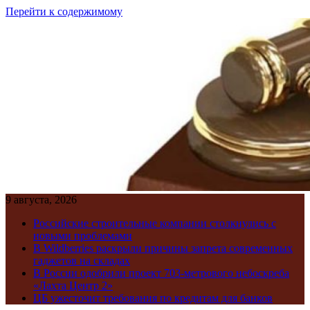
Перейти к содержимому
9 августа, 2026
Российские строительные компании столкнулись с
новыми проблемами
В Wildberries раскрыли причины запрета современных
гаджетов на складах
В России одобрили проект 703-метрового небоскреба
«Лахта Центр 2»
ЦБ ужесточит требования по кредитам для банков