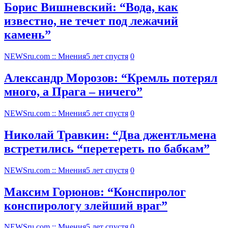
Борис Вишневский: “Вода, как
известно, не течет под лежачий
камень”
NEWSru.com :: Мнения
5 лет спустя
0
Александр Морозов: “Кремль потерял
много, а Прага – ничего”
NEWSru.com :: Мнения
5 лет спустя
0
Николай Травкин: “Два джентльмена
встретились “перетереть по бабкам”
NEWSru.com :: Мнения
5 лет спустя
0
Максим Горюнов: “Конспиролог
конспирологу злейший враг”
NEWSru.com :: Мнения
5 лет спустя
0