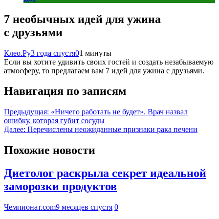
7 необычных идей для ужина
с друзьями
Клео.Ру
3 года спустя
0
1 минуты
Если вы хотите удивить своих гостей и создать незабываемую
атмосферу, то предлагаем вам 7 идей для ужина с друзьями.
Навигация по записям
Предыдущая:
«Ничего работать не будет». Врач назвал
ошибку, которая губит сосуды
Далее:
Перечислены неожиданные признаки рака печени
Похожие новости
Диетолог раскрыла секрет идеальной
заморозки продуктов
Чемпионат.com
9 месяцев спустя
0