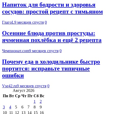
Напиток для бодрости и здоровья
сосудов: простой рецепт с тимьяном
ГлагоL
9 месяцев спустя
0
Осенние блюда против простуды:
ячменная похлёбка и ещё 2 рецепта
Чемпионат.com
9 месяцев спустя
0
Почему еда в холодильнике быстро
портится: исправьте типичные
ошибки
Vse42.ru
9 месяцев спустя
0
Август 2026
Пн
Вт
Ср
Чт
Пт
Сб
Вс
1
2
3
4
5
6
7
8
9
10
11
12
13
14
15
16