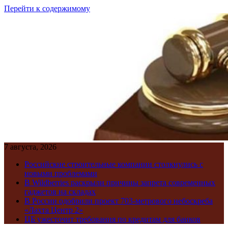
Перейти к содержимому
7 августа, 2026
Российские строительные компании столкнулись с
новыми проблемами
В Wildberries раскрыли причины запрета современных
гаджетов на складах
В России одобрили проект 703-метрового небоскреба
«Лахта Центр 2»
ЦБ ужесточит требования по кредитам для банков